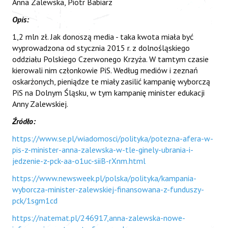
Anna Zalewska, Piotr Babiarz
Opis:
1,2 mln zł. Jak donoszą media - taka kwota miała być
wyprowadzona od stycznia 2015 r. z dolnośląskiego
oddziału Polskiego Czerwonego Krzyża. W tamtym czasie
kierowali nim członkowie PiS. Według mediów i zeznań
oskarżonych, pieniądze te miały zasilić kampanię wyborczą
PiS na Dolnym Śląsku, w tym kampanię minister edukacji
Anny Zalewskiej.
Źródło:
https://www.se.pl/wiadomosci/polityka/potezna-afera-w-
pis-z-minister-anna-zalewska-w-tle-ginely-ubrania-i-
jedzenie-z-pck-aa-o1uc-siiB-rXnm.html
https://www.newsweek.pl/polska/polityka/kampania-
wyborcza-minister-zalewskiej-finansowana-z-funduszy-
pck/1sgm1cd
https://natemat.pl/246917,anna-zalewska-nowe-