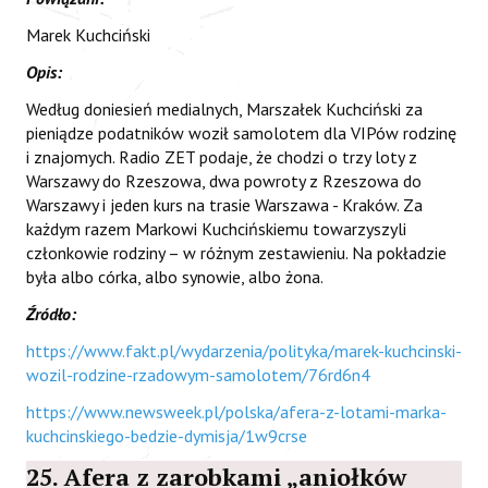
Marek Kuchciński
Opis:
Według doniesień medialnych, Marszałek Kuchciński za
pieniądze podatników woził samolotem dla VIPów rodzinę
i znajomych. Radio ZET podaje, że chodzi o trzy loty z
Warszawy do Rzeszowa, dwa powroty z Rzeszowa do
Warszawy i jeden kurs na trasie Warszawa - Kraków. Za
każdym razem Markowi Kuchcińskiemu towarzyszyli
członkowie rodziny – w różnym zestawieniu. Na pokładzie
była albo córka, albo synowie, albo żona.
Źródło:
https://www.fakt.pl/wydarzenia/polityka/marek-kuchcinski-
wozil-rodzine-rzadowym-samolotem/76rd6n4
https://www.newsweek.pl/polska/afera-z-lotami-marka-
kuchcinskiego-bedzie-dymisja/1w9crse
25. Afera z zarobkami „aniołków