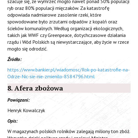
szacuje się, że wymrzeć mogło nawet ponad 50% populacji
ryb oraz 80% populacji mięczaków. Za katastrofę
odpowiada nadmiarowe zasolenie rzeki, które
spowodowane było zrzutami odpadów z kopalń oraz
ścieków komunalnych. Według organizacji ekologicznych,
takich jak WWF czy Greenpeace, dotychczasowe działania
rządu i Wód Polskich są niewystarczające, aby życie w rzece
mogło się odrodzić.
Źródło:
https://www.bankier.pl/wiadomosc/Rok-po-katastrofie-na-
Odrze-Nic-sie-nie-zmienilo-8584796.html
8. Afera zbożowa
Powiązani:
Henryk Kowalczyk
Opis:
W magazynach polskich rolników zalegają miliony ton zbóż.
Wszystko dzięki polityce rządu i apelowi Ministra