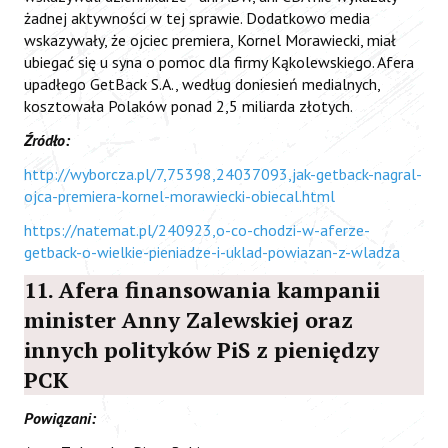
żadnej aktywności w tej sprawie. Dodatkowo media
wskazywały, że ojciec premiera, Kornel Morawiecki, miał
ubiegać się u syna o pomoc dla firmy Kąkolewskiego. Afera
upadłego GetBack S.A., według doniesień medialnych,
kosztowała Polaków ponad 2,5 miliarda złotych.
Źródło:
http://wyborcza.pl/7,75398,24037093,jak-getback-nagral-
ojca-premiera-kornel-morawiecki-obiecal.html
https://natemat.pl/240923,o-co-chodzi-w-aferze-
getback-o-wielkie-pieniadze-i-uklad-powiazan-z-wladza
11. Afera finansowania kampanii
minister Anny Zalewskiej oraz
innych polityków PiS z pieniędzy
PCK
Powiązani: