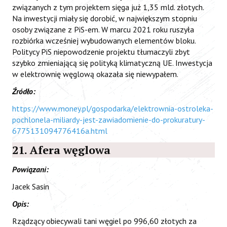
związanych z tym projektem sięga już 1,35 mld. złotych.
Na inwestycji miały się dorobić, w największym stopniu
osoby związane z PiS-em. W marcu 2021 roku ruszyła
rozbiórka wcześniej wybudowanych elementów bloku.
Politycy PiS niepowodzenie projektu tłumaczyli zbyt
szybko zmieniającą się polityką klimatyczną UE. Inwestycja
w elektrownię węglową okazała się niewypałem.
Źródło:
https://www.money.pl/gospodarka/elektrownia-ostroleka-
pochlonela-miliardy-jest-zawiadomienie-do-prokuratury-
6775131094776416a.html
21. Afera węglowa
Powiązani:
Jacek Sasin
Opis:
Rządzący obiecywali tani węgiel po 996,60 złotych za