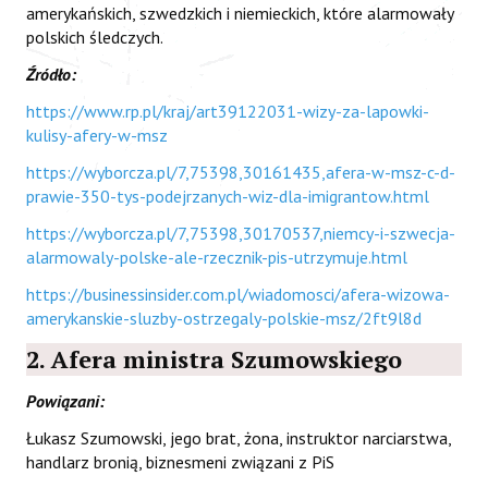
amerykańskich, szwedzkich i niemieckich, które alarmowały
polskich śledczych.
Źródło:
https://www.rp.pl/kraj/art39122031-wizy-za-lapowki-
kulisy-afery-w-msz
https://wyborcza.pl/7,75398,30161435,afera-w-msz-c-d-
prawie-350-tys-podejrzanych-wiz-dla-imigrantow.html
https://wyborcza.pl/7,75398,30170537,niemcy-i-szwecja-
alarmowaly-polske-ale-rzecznik-pis-utrzymuje.html
https://businessinsider.com.pl/wiadomosci/afera-wizowa-
amerykanskie-sluzby-ostrzegaly-polskie-msz/2ft9l8d
2. Afera ministra Szumowskiego
Powiązani:
Łukasz Szumowski, jego brat, żona, instruktor narciarstwa,
handlarz bronią, biznesmeni związani z PiS