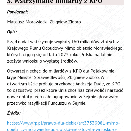
3. Wstrzymane miliardy z KPO
Powiązani:
Mateusz Morawiecki, Zbigniew Ziobro
Opis:
Rząd nadal wstrzymuje wypłaty 160 miliardów złotych z
Krajowego Planu Odbudowy. Mimo obietnic Morawieckiego,
których ciągną się od lata 2022 roku, Polska nadal nie
złożyła wniosku o wypłatę środków.
Otwartej niechęci do miliardów z KPO dla Polaków nie
kryje Minister Sprawiedliwości, Zbigniew Ziobro. W
otwartym liście próbuje przekonać Andrzeja Dudę, że KPO
to oszustwo, przez które Unia chce nas zniewolić i narzucić
nowe opłaty. Jego całe ugrupowanie w Sejmie głosowało
przeciwko ratyfikacji Funduszu w Sejmie.
Źródło:
https://www.rp.pl/prawo-dla-ciebie/art37339081-mimo-
obietnicy-morawieckiego-polska-nie-zlozyla-wniosku-o-