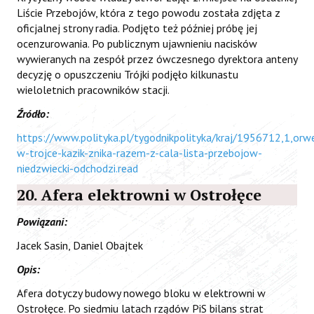
Liście Przebojów, która z tego powodu została zdjęta z
oficjalnej strony radia. Podjęto też później próbę jej
ocenzurowania. Po publicznym ujawnieniu nacisków
wywieranych na zespół przez ówczesnego dyrektora anteny
decyzję o opuszczeniu Trójki podjęło kilkunastu
wieloletnich pracowników stacji.
Źródło:
https://www.polityka.pl/tygodnikpolityka/kraj/1956712,1,orwe
w-trojce-kazik-znika-razem-z-cala-lista-przebojow-
niedzwiecki-odchodzi.read
20. Afera elektrowni w Ostrołęce
Powiązani:
Jacek Sasin, Daniel Obajtek
Opis:
Afera dotyczy budowy nowego bloku w elektrowni w
Ostrołęce. Po siedmiu latach rządów PiS bilans strat