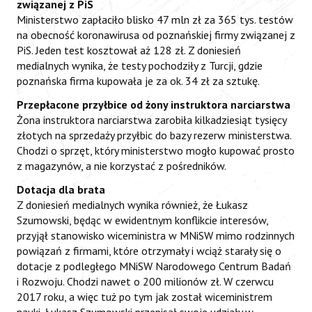
związanej z PiS
Ministerstwo zapłaciło blisko 47 mln zł za 365 tys. testów
na obecność koronawirusa od poznańskiej firmy związanej z
PiS. Jeden test kosztował aż 128 zł. Z doniesień
medialnych wynika, że testy pochodziły z Turcji, gdzie
poznańska firma kupowała je za ok. 34 zł za sztukę.
Przepłacone przyłbice od żony instruktora narciarstwa
Żona instruktora narciarstwa zarobiła kilkadziesiąt tysięcy
złotych na sprzedaży przyłbic do bazy rezerw ministerstwa.
Chodzi o sprzęt, który ministerstwo mogło kupować prosto
z magazynów, a nie korzystać z pośredników.
Dotacja dla brata
Z doniesień medialnych wynika również, że Łukasz
Szumowski, będąc w ewidentnym konflikcie interesów,
przyjął stanowisko wiceministra w MNiSW mimo rodzinnych
powiązań z firmami, które otrzymały i wciąż starały się o
dotacje z podległego MNiSW Narodowego Centrum Badań
i Rozwoju. Chodzi nawet o 200 milionów zł. W czerwcu
2017 roku, a więc tuż po tym jak został wiceministrem
nauki, Łukasz Szumowski przepisał swoje udziały w