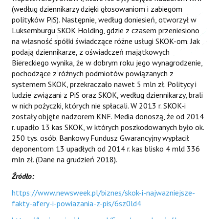
(według dziennikarzy dzięki głosowaniom i zabiegom
polityków PiS). Następnie, według doniesień, otworzył w
Luksemburgu SKOK Holding, gdzie z czasem przeniesiono
na własność spółki świadczące różne usługi SKOK-om. Jak
podają dziennikarze, z oświadczeń majątkowych
Biereckiego wynika, że w dobrym roku jego wynagrodzenie,
pochodzące z różnych podmiotów powiązanych z
systemem SKOK, przekraczało nawet 5 mln zł. Politycy i
ludzie związani z PiS oraz SKOK, według dziennikarzy, brali
w nich pożyczki, których nie spłacali. W 2013 r. SKOK-i
zostały objęte nadzorem KNF. Media donoszą, że od 2014
r. upadło 13 kas SKOK, w których poszkodowanych było ok.
250 tys. osób. Bankowy Fundusz Gwarancyjny wypłacił
deponentom 13 upadłych od 2014 r. kas blisko 4 mld 336
mln zł. (Dane na grudzień 2018).
Źródło:
https://www.newsweek.pl/biznes/skok-i-najwazniejsze-
fakty-afery-i-powiazania-z-pis/6sz0ld4