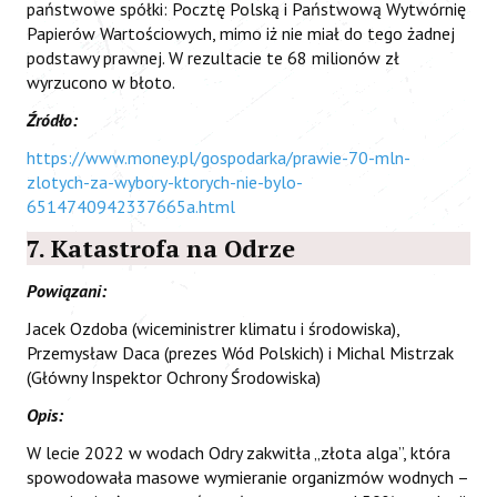
państwowe spółki: Pocztę Polską i Państwową Wytwórnię
Papierów Wartościowych, mimo iż nie miał do tego żadnej
podstawy prawnej. W rezultacie te 68 milionów zł
wyrzucono w błoto.
Źródło:
https://www.money.pl/gospodarka/prawie-70-mln-
zlotych-za-wybory-ktorych-nie-bylo-
6514740942337665a.html
7. Katastrofa na Odrze
Powiązani:
Jacek Ozdoba (wiceministrer klimatu i środowiska),
Przemysław Daca (prezes Wód Polskich) i Michal Mistrzak
(Główny Inspektor Ochrony Środowiska)
Opis:
W lecie 2022 w wodach Odry zakwitła „złota alga”, która
spowodowała masowe wymieranie organizmów wodnych –