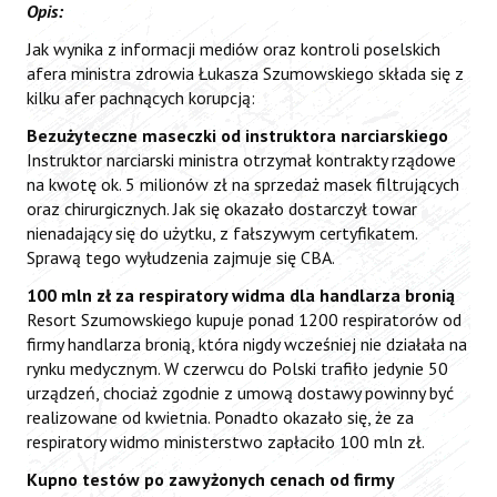
Opis:
Jak wynika z informacji mediów oraz kontroli poselskich
afera ministra zdrowia Łukasza Szumowskiego składa się z
kilku afer pachnących korupcją:
Bezużyteczne maseczki od instruktora narciarskiego
Instruktor narciarski ministra otrzymał kontrakty rządowe
na kwotę ok. 5 milionów zł na sprzedaż masek filtrujących
oraz chirurgicznych. Jak się okazało dostarczył towar
nienadający się do użytku, z fałszywym certyfikatem.
Sprawą tego wyłudzenia zajmuje się CBA.
100 mln zł za respiratory widma dla handlarza bronią
Resort Szumowskiego kupuje ponad 1200 respiratorów od
firmy handlarza bronią, która nigdy wcześniej nie działała na
rynku medycznym. W czerwcu do Polski trafiło jedynie 50
urządzeń, chociaż zgodnie z umową dostawy powinny być
realizowane od kwietnia. Ponadto okazało się, że za
respiratory widmo ministerstwo zapłaciło 100 mln zł.
Kupno testów po zawyżonych cenach od firmy