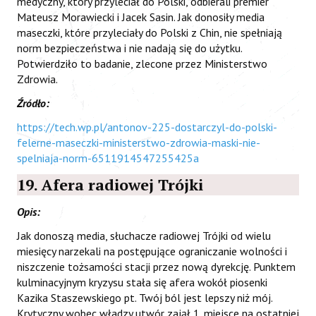
medyczny, który przyleciał do Polski, odbierali premier
Mateusz Morawiecki i Jacek Sasin. Jak donosiły media
maseczki, które przyleciały do Polski z Chin, nie spełniają
norm bezpieczeństwa i nie nadają się do użytku.
Potwierdziło to badanie, zlecone przez Ministerstwo
Zdrowia.
Źródło:
https://tech.wp.pl/antonov-225-dostarczyl-do-polski-
felerne-maseczki-ministerstwo-zdrowia-maski-nie-
spelniaja-norm-6511914547255425a
19. Afera radiowej Trójki
Opis:
Jak donoszą media, słuchacze radiowej Trójki od wielu
miesięcy narzekali na postępujące ograniczanie wolności i
niszczenie tożsamości stacji przez nową dyrekcję. Punktem
kulminacyjnym kryzysu stała się afera wokół piosenki
Kazika Staszewskiego pt. Twój ból jest lepszy niż mój.
Krytyczny wobec władzy utwór zajął 1. miejsce na ostatniej