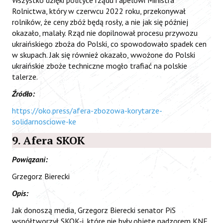
Rolnictwa, który w czerwcu 2022 roku, przekonywał
rolników, że ceny zbóż będą rosły, a nie jak się później
okazało, malały. Rząd nie dopilnował procesu przywozu
ukraińskiego zboża do Polski, co spowodowało spadek cen
w skupach. Jak się również okazało, wwożone do Polski
ukraińskie zboże techniczne mogło trafiać na polskie
talerze.
Źródło:
https://oko.press/afera-zbozowa-korytarze-
solidarnosciowe-ke
9. Afera SKOK
Powiązani:
Grzegorz Bierecki
Opis:
Jak donoszą media, Grzegorz Bierecki senator PiS
współtworzył SKOK-i, które nie były objęte nadzorem KNF