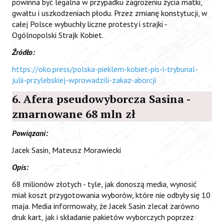
powinna być legalna w przypadku zagrożeniu życia matki,
gwałtu i uszkodzeniach płodu. Przez zmianę konstytucji, w
całej Polsce wybuchły liczne protesty i strajki -
Ogólnopolski Strajk Kobiet.
Źródło:
https://oko.press/polska-pieklem-kobiet-pis-i-trybunal-
julii-przylebskiej-wprowadzili-zakaz-aborcji
6. Afera pseudowyborcza Sasina -
zmarnowane 68 mln zł
Powiązani:
Jacek Sasin, Mateusz Morawiecki
Opis:
68 milionów złotych - tyle, jak donoszą media, wynosić
miał koszt przygotowania wyborów, które nie odbyły się 10
maja. Media informowały, że Jacek Sasin zlecał zarówno
druk kart, jak i składanie pakietów wyborczych poprzez