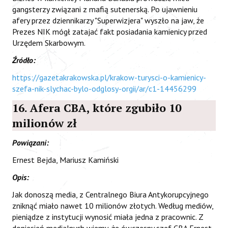
gangsterzy związani z mafią sutenerską. Po ujawnieniu
afery przez dziennikarzy "Superwizjera" wyszło na jaw, że
Prezes NIK mógł zatajać fakt posiadania kamienicy przed
Urzędem Skarbowym.
Źródło:
https://gazetakrakowska.pl/krakow-turysci-o-kamienicy-
szefa-nik-slychac-bylo-odglosy-orgii/ar/c1-14456299
16. Afera CBA, które zgubiło 10
milionów zł
Powiązani:
Ernest Bejda, Mariusz Kamiński
Opis:
Jak donoszą media, z Centralnego Biura Antykorupcyjnego
zniknąć miało nawet 10 milionów złotych. Według mediów,
pieniądze z instytucji wynosić miała jedna z pracownic. Z
doniesień medialnych wiemy, że ówczesny szef CBA Ernest