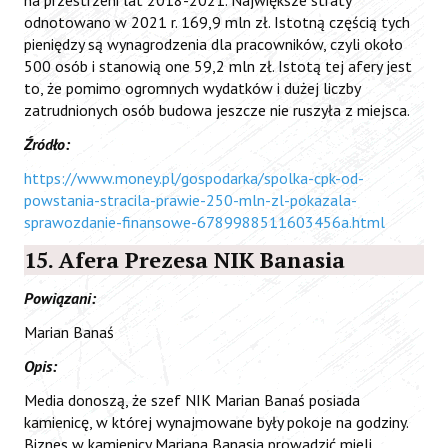
odnotowano w 2021 r. 169,9 mln zł. Istotną częścią tych
pieniędzy są wynagrodzenia dla pracowników, czyli około
500 osób i stanowią one 59,2 mln zł. Istotą tej afery jest
to, że pomimo ogromnych wydatków i dużej liczby
zatrudnionych osób budowa jeszcze nie ruszyła z miejsca.
Źródło:
https://www.money.pl/gospodarka/spolka-cpk-od-
powstania-stracila-prawie-250-mln-zl-pokazala-
sprawozdanie-finansowe-6789988511603456a.html
15. Afera Prezesa NIK Banasia
Powiązani:
Marian Banaś
Opis:
Media donoszą, że szef NIK Marian Banaś posiada
kamienicę, w której wynajmowane były pokoje na godziny.
Biznes w kamienicy Mariana Banasia prowadzić mieli