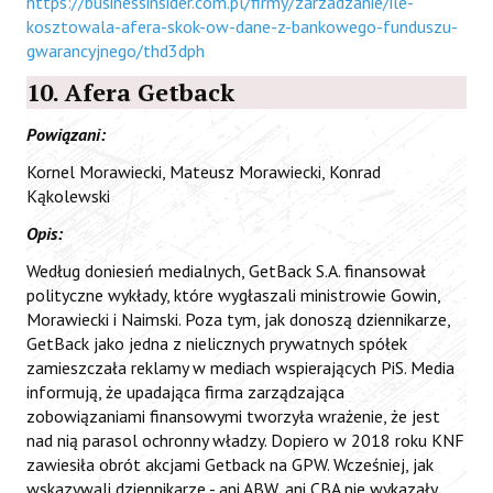
https://businessinsider.com.pl/firmy/zarzadzanie/ile-
kosztowala-afera-skok-ow-dane-z-bankowego-funduszu-
gwarancyjnego/thd3dph
10. Afera Getback
Powiązani:
Kornel Morawiecki, Mateusz Morawiecki, Konrad
Kąkolewski
Opis:
Według doniesień medialnych, GetBack S.A. finansował
polityczne wykłady, które wygłaszali ministrowie Gowin,
Morawiecki i Naimski. Poza tym, jak donoszą dziennikarze,
GetBack jako jedna z nielicznych prywatnych spółek
zamieszczała reklamy w mediach wspierających PiS. Media
informują, że upadająca firma zarządzająca
zobowiązaniami finansowymi tworzyła wrażenie, że jest
nad nią parasol ochronny władzy. Dopiero w 2018 roku KNF
zawiesiła obrót akcjami Getback na GPW. Wcześniej, jak
wskazywali dziennikarze - ani ABW, ani CBA nie wykazały