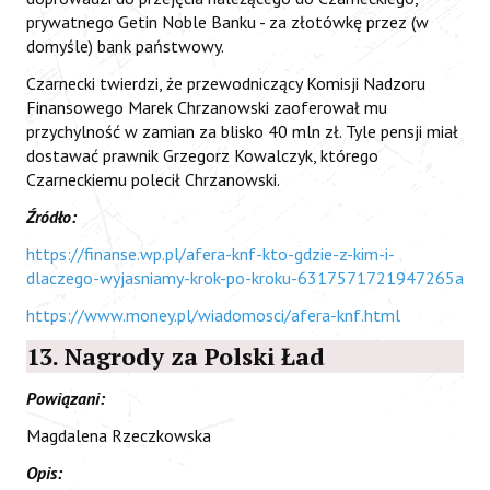
prywatnego Getin Noble Banku - za złotówkę przez (w
domyśle) bank państwowy.
Czarnecki twierdzi, że przewodniczący Komisji Nadzoru
Finansowego Marek Chrzanowski zaoferował mu
przychylność w zamian za blisko 40 mln zł. Tyle pensji miał
dostawać prawnik Grzegorz Kowalczyk, którego
Czarneckiemu polecił Chrzanowski.
Źródło:
https://finanse.wp.pl/afera-knf-kto-gdzie-z-kim-i-
dlaczego-wyjasniamy-krok-po-kroku-6317571721947265a
https://www.money.pl/wiadomosci/afera-knf.html
13. Nagrody za Polski Ład
Powiązani:
Magdalena Rzeczkowska
Opis: