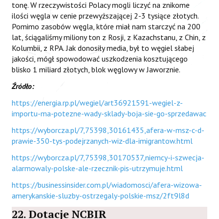
tonę. W rzeczywistości Polacy mogli liczyć na znikome
ilości węgla w cenie przewyższającej 2-3 tysiące złotych.
Pomimo zasobów węgla, które miał nam starczyć na 200
lat, ściągaliśmy miliony ton z Rosji, z Kazachstanu, z Chin, z
Kolumbii, z RPA. Jak donosiły media, był to węgiel słabej
jakości, mógł spowodować uszkodzenia kosztującego
blisko 1 miliard złotych, blok węglowy w Jaworznie.
Źródło:
https://energia.rp.pl/wegiel/art36921591-wegiel-z-
importu-ma-potezne-wady-sklady-boja-sie-go-sprzedawac
https://wyborcza.pl/7,75398,30161435,afera-w-msz-c-d-
prawie-350-tys-podejrzanych-wiz-dla-imigrantow.html
https://wyborcza.pl/7,75398,30170537,niemcy-i-szwecja-
alarmowaly-polske-ale-rzecznik-pis-utrzymuje.html
https://businessinsider.com.pl/wiadomosci/afera-wizowa-
amerykanskie-sluzby-ostrzegaly-polskie-msz/2ft9l8d
22. Dotacje NCBIR