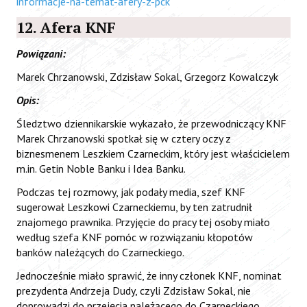
informacje-na-temat-afery-z-pck
12. Afera KNF
Powiązani:
Marek Chrzanowski, Zdzisław Sokal, Grzegorz Kowalczyk
Opis:
Śledztwo dziennikarskie wykazało, że przewodniczący KNF
Marek Chrzanowski spotkał się w cztery oczy z
biznesmenem Leszkiem Czarneckim, który jest właścicielem
m.in. Getin Noble Banku i Idea Banku.
Podczas tej rozmowy, jak podały media, szef KNF
sugerował Leszkowi Czarneckiemu, by ten zatrudnił
znajomego prawnika. Przyjęcie do pracy tej osoby miało
według szefa KNF pomóc w rozwiązaniu kłopotów
banków należących do Czarneckiego.
Jednocześnie miało sprawić, że inny członek KNF, nominat
prezydenta Andrzeja Dudy, czyli Zdzisław Sokal, nie
doprowadzi do przejęcia należącego do Czarneckiego,