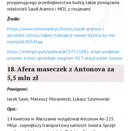
prosperującego przedsiębiorstwa budzą także powiązania
właścicieli Saudi Aramco i MOL z rosjanami.
Źródło:
https://www.newsweek.pl/biznes/saudi-aramco-i-
sprzedaz-lotosu-takiej-transakcji-nawet-dyzma-by-nie-
wymyslil/l65d1qg
https://energia.rp.pl/paliwa/art37521881-orlen-podpisal-
umowe-z-mol-sprzedaje-wegrom-417-stacji-paliw-lotosu
18. Afera maseczek z Antonova za
5,5 mln zł
Powiązani:
Jacek Sasin, Mateusz Morawiecki, Łukasz Szumowski
Opis:
14 kwietnia w Warszawie wylądował Antonow An-225
Mrija - największy transportowy samolot świata. Sprzęt