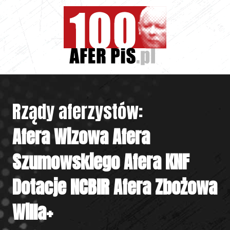
Rządy aferzystów:
Afera Wizowa
Afera
Szumowskiego
Afera KNF
Dotacje NCBIR
Afera Zbożowa
Willa+