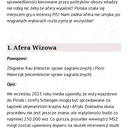
sprawiedliwości kierowane przez polityków obozu władzy
nie robią nic żeby te afery wyjaśnić! Polska stała się
miejscem gry o interesy PiS! Nam żadna afera nie umyka, po
wygranych wyborach rozliczymy je wszystkie!
1. Afera Wizowa
Powiązani:
Zbigniew Rau (minister spraw zagranicznych) i Piotr
Wawrzyk (wiceminister spraw zagranicznych)
Opis:
We wrześniu 2023 roku media ujawniły, że wizy wjazdowe
do Polski i strefy Schengen mogły być sprzedawane za
łapówki obywatelom krajów Azji i Afryki. Dokładna skala
procederu nie jest jeszcze znana, ale wątpliwości budzi co
najmniej 250,000 wiz. Co gorsza, proceder wewnątrz MSZ
mógł zostać ujawniony dopiero na skutek interwencji służb