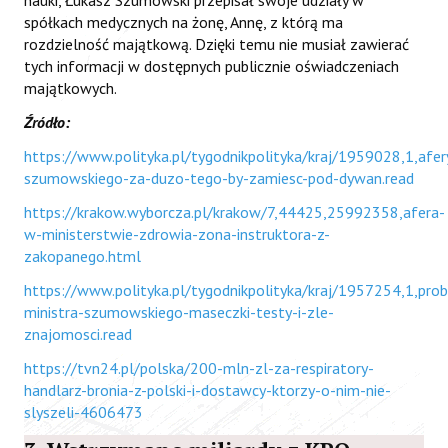
spółkach medycznych na żonę, Annę, z którą ma
rozdzielność majątkową. Dzięki temu nie musiał zawierać
tych informacji w dostępnych publicznie oświadczeniach
majątkowych.
Źródło:
https://www.polityka.pl/tygodnikpolityka/kraj/1959028,1,afer
szumowskiego-za-duzo-tego-by-zamiesc-pod-dywan.read
https://krakow.wyborcza.pl/krakow/7,44425,25992358,afera-
w-ministerstwie-zdrowia-zona-instruktora-z-
zakopanego.html
https://www.polityka.pl/tygodnikpolityka/kraj/1957254,1,pro
ministra-szumowskiego-maseczki-testy-i-zle-
znajomosci.read
https://tvn24.pl/polska/200-mln-zl-za-respiratory-
handlarz-bronia-z-polski-i-dostawcy-ktorzy-o-nim-nie-
slyszeli-4606473